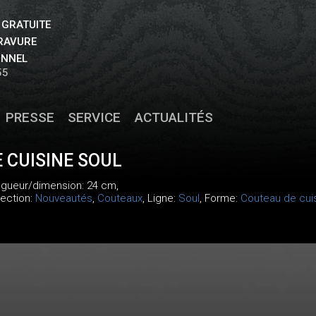
 GRATUITE
GRAVURE
ONNEL
55
PRESSE
SERVICE
ACTUALITÉS
 CUISINE SOUL
ongueur/dimension: 24 cm,
lection:
Nouveautés
,
Couteaux
, Ligne:
Soul
, Forme:
Couteau de cui