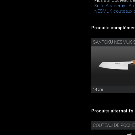
Plus sur Couteau de
Knife Academy - Ate
NESMUK couteaux p
Produits complément
SANTOKU NESMUK 
14 cm
Produits alternatifs 