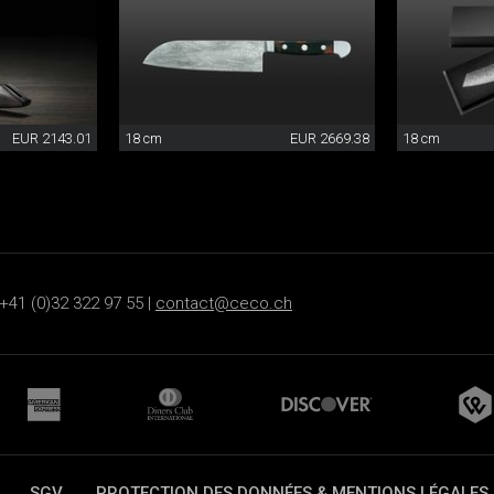
EUR 2143.01
18 cm
EUR 2669.38
18 cm
+41 (0)32 322 97 55 |
contact@ceco.ch
SGV
PROTECTION DES DONNÉES & MENTIONS LÉGALES