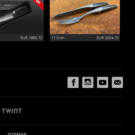
EUR 1885.72
11.0 cm
EUR 2034.73
SITEMAP