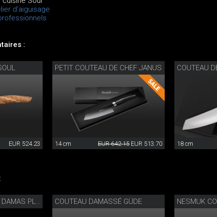
 cuisine Soul
lier d'aiguisage
rofessionnels
aires :
SOUL
PETIT COUTEAU DE CHEF JANUS
COUTEAU D
EUR 524.23
14 cm
EUR 642.15
EUR 513.70
18 cm
:
COUTEAU DAMASSÉ GÜDE
COUTEAU DE POCHE DAMAS PLEIN