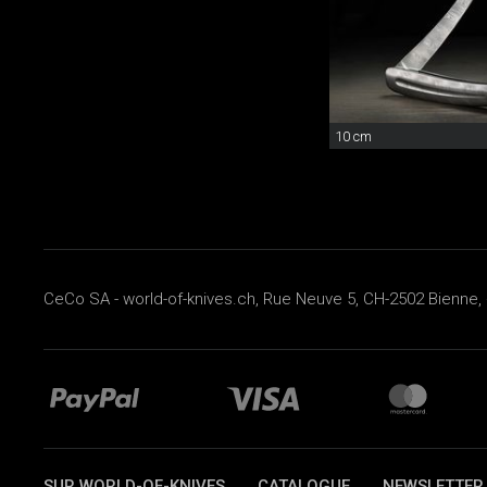
10 cm
CeCo SA - world-of-knives.ch, Rue Neuve 5, CH-2502 Bienne, 
SUR WORLD-OF-KNIVES
CATALOGUE
NEWSLETTER