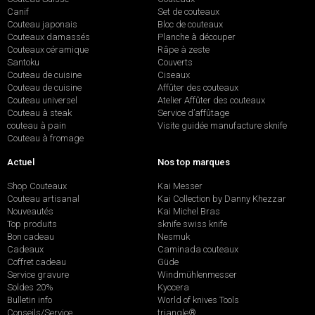
Canif
Set de couteaux
Couteau japonais
Bloc de couteaux
Couteaux damassés
Planche à découper
Couteaux céramique
Râpe à zeste
Santoku
Couverts
Couteau de cuisine
Ciseaux
Couteau de cuisine
Affûter des couteaux
Couteau universel
Atelier Affûter des couteaux
Couteau à steak
Service d’affûtage
couteau à pain
Visite guidée manufacture sknife
Couteau à fromage
Actuel
Nos top marques
Shop Couteaux
Kai Messer
Couteau artisanal
Kai Collection by Danny Khezzar
Nouveautés
Kai Michel Bras
Top produits
sknife swiss knife
Bon cadeau
Nesmuk
Cadeaux
Caminada couteaux
Coffret cadeau
Güde
Service gravure
Windmühlenmesser
Soldes 20%
Kyocera
Bulletin info
World of knives Tools
Conseils/Service
triangle®