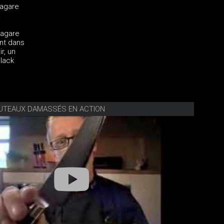
Nagare
.
Nagare
nt dans
r, un
Black
OUTEAUX DAMASSÉS EN ACTION