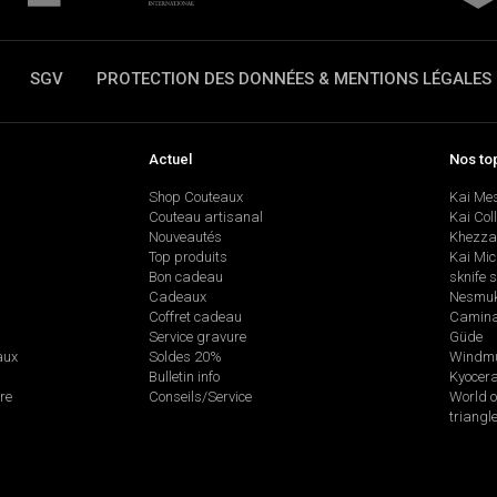
SGV
PROTECTION DES DONNÉES & MENTIONS LÉGALES
Actuel
Nos to
Shop Couteaux
Kai Me
Couteau artisanal
Kai Col
Nouveautés
Khezza
Top produits
Kai Mic
Bon cadeau
sknife 
Cadeaux
Nesmu
Coffret cadeau
Camina
Service gravure
Güde
aux
Soldes 20%
Windmü
Bulletin info
Kyocer
re
Conseils/Service
World o
triangl