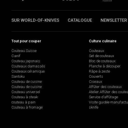
SUR WORLD-OF-KNIVES
CATALOGUE
NEWSLETTER
Tout pour couper
Culture culinaire
Couteau Suisse
Couteaux
Canif
Set de couteaux
Couteau japonais
Bloc de couteaux
Couteaux damassés
Planche à découper
Couteaux céramique
Râpe à zeste
Santoku
Couverts
Couteau de cuisine
Ciseaux
Couteau de cuisine
Affûter des couteaux
Couteau universel
Atelier Affûter des coute
Couteau à steak
Service d’affûtage
couteau à pain
Visite guidée manufactu
Couteau à fromage
sknife