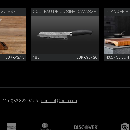
 SUISSE
COUTEAU DE CUISINE DAMASSÉ
PLANCHE À
EUR 642.15
18 cm
EUR 6967.20
43.5 x 30.5 x 4
+41 (0)32 322 97 55 |
contact@ceco.ch