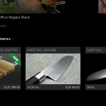
office Nagare Black
ssés
aires :
ER GASTRO
SANTOKU WASABI
SANTOKU
EUR 288.38
16.50 cm
EUR 84.69
18 cm
: