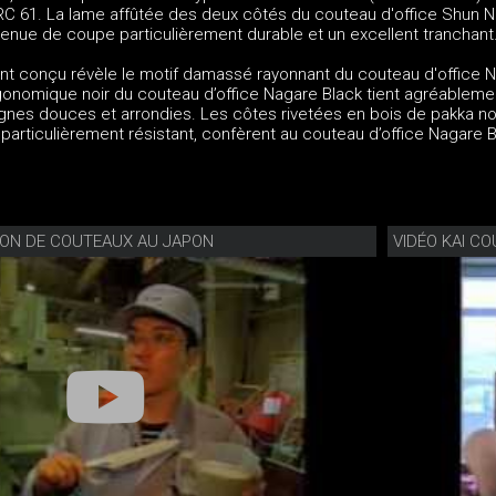
C 61. La lame affûtée des deux côtés du couteau d'office Shun 
 tenue de coupe particulièrement durable et un excellent tranchant
ent conçu révèle le motif damassé rayonnant du couteau d'office 
onomique noir du couteau d’office Nagare Black tient agréableme
ignes douces et arrondies. Les côtes rivetées en bois de pakka noi
articulièrement résistant, confèrent au couteau d’office Nagare 
ION DE COUTEAUX AU JAPON
VIDÉO KAI C