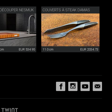
 DÉCOUPER NESMUK
COUVERTS À STEAK DAMAS
 cm
EUR 534.95
11.0 cm
EUR 2034.73