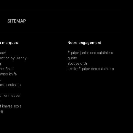
SITEMAP
p marques
Notre engagement
sser
Équipe junior des cuisiniers
lection by Danny
gusto
r
Bocuse d'Or
hel Bras
sknife-Équipe des cuisiniers
swiss knife
k
da couteaux
hlenmesser
a
f knives Tools
e®