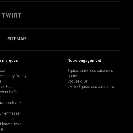
SITEMAP
p marques
Notre engagement
sser
Équipe junior des cuisiniers
lection by Danny
gusto
r
Bocuse d'Or
hel Bras
sknife-Équipe des cuisiniers
swiss knife
k
da couteaux
hlenmesser
a
f knives Tools
e®