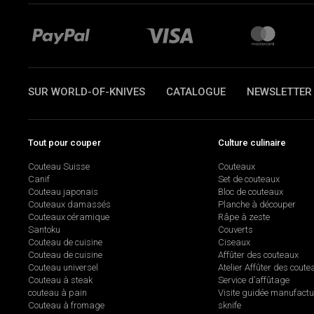
SUR WORLD-OF-KNIVES
CATALOGUE
NEWSLETTER
Tout pour couper
Culture culinaire
Couteau Suisse
Couteaux
Canif
Set de couteaux
Couteau japonais
Bloc de couteaux
Couteaux damassés
Planche à découper
Couteaux céramique
Râpe à zeste
Santoku
Couverts
Couteau de cuisine
Ciseaux
Couteau de cuisine
Affûter des couteaux
Couteau universel
Atelier Affûter des coute
Couteau à steak
Service d’affûtage
couteau à pain
Visite guidée manufactu
Couteau à fromage
sknife