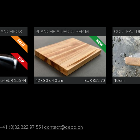
:
SYNCHROS
PLANCHE À DÉCOUPER M
.54
EUR 256.44
42 x 30 x 4.0 cm
EUR 352.70
10 cm
+41 (0)32 322 97 55 |
contact@ceco.ch