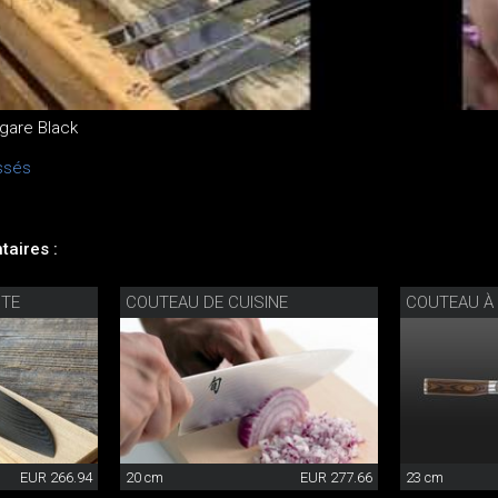
gare Black
ssés
aires :
ITE
COUTEAU DE CUISINE
COUTEAU À 
EUR 266.94
20 cm
EUR 277.66
23 cm