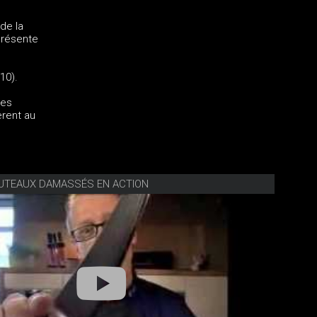
de la
présente
10).
ues
èrent au
OUTEAUX DAMASSÉS EN ACTION