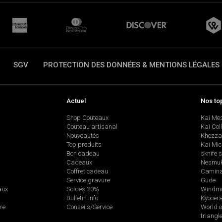
SGV
PROTECTION DES DONNÉES & MENTIONS LÉGALES
Actuel
Nos to
Shop Couteaux
Kai Me
Couteau artisanal
Kai Col
Nouveautés
Khezza
Top produits
Kai Mic
Bon cadeau
sknife 
Cadeaux
Nesmu
Coffret cadeau
Camina
Service gravure
Güde
aux
Soldes 20%
Windmü
Bulletin info
Kyocer
re
Conseils/Service
World o
triangl