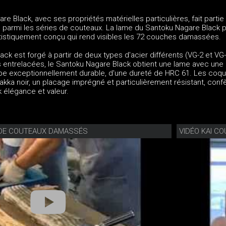
e Black, avec ses propriétés matérielles particulières, fait partie 
u parmi les séries de couteaux. La lame du Santoku Nagare Black 
rtistiquement conçu qui rend visibles les 72 couches damassées.
ck est forgé à partir de deux types d'acier différents (VG-2 et VG-
entrelacées, le Santoku Nagare Black obtient une lame avec une
e exceptionnellement durable, d'une dureté de HRC 61. Les coq
akka noir, un placage imprégné et particulièrement résistant, conf
 élégance et valeur.
N DE COUTEAUX DAMASSÉS
VIDÉO KAI C