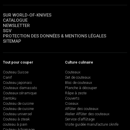
SUR WORLD-OF-KNIVES
CATALOGUE
NEWSLETTER
SGV
PROTECTION DES DONNÉES & MENTIONS LÉGALES
SITEMAP
Tout pour couper
Culture culinaire
Couteau Suisse
Couteaux
Canif
Set de couteaux
Couteau japonais
Bloc de couteaux
Couteaux damassés
Planche à découper
Couteaux céramique
Râpe à zeste
Santoku
Couverts
Couteau de cuisine
Ciseaux
Couteau de cuisine
Affûter des couteaux
Couteau universel
Atelier Affûter des couteaux
Couteau à steak
Service d’affûtage
couteau à pain
Visite guidée manufacture sknife
Couteau à fromage