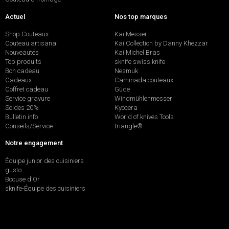
Actuel
Nos top marques
Shop Couteaux
Kai Messer
Couteau artisanal
Kai Collection by Danny Khezzar
Nouveautés
Kai Michel Bras
Top produits
sknife swiss knife
Bon cadeau
Nesmuk
Cadeaux
Caminada couteaux
Coffret cadeau
Güde
Service gravure
Windmühlenmesser
Soldes 20%
Kyocera
Bulletin info
World of knives Tools
Conseils/Service
triangle®
Notre engagement
Équipe junior des cuisiniers
gusto
Bocuse d'Or
sknife-Équipe des cuisiniers