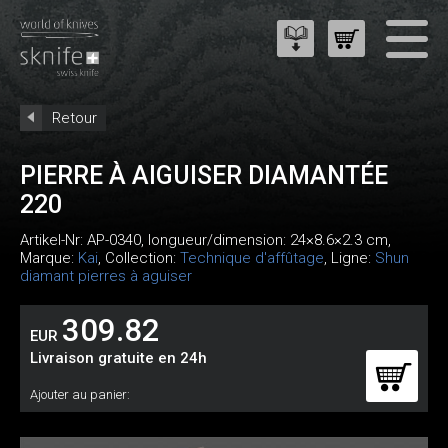
Retour
PIERRE À AIGUISER DIAMANTÉE
220
Artikel-Nr:
AP-0340
, longueur/dimension: 24×8.6×2.3 cm,
Marque:
Kai
, Collection:
Technique d'affûtage
, Ligne:
Shun
diamant pierres à aguiser
309.82
EUR
Livraison gratuite en 24h
Ajouter au panier: