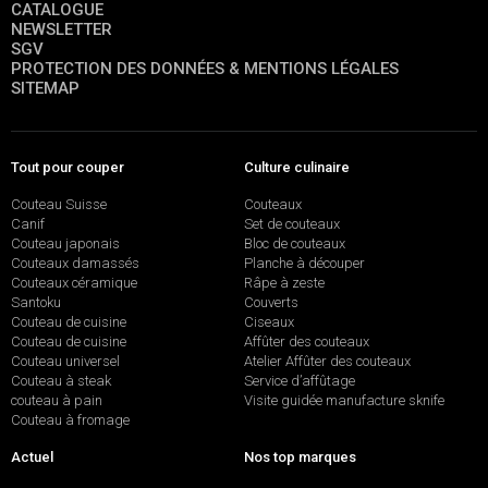
CATALOGUE
NEWSLETTER
SGV
PROTECTION DES DONNÉES & MENTIONS LÉGALES
SITEMAP
Tout pour couper
Culture culinaire
Couteau Suisse
Couteaux
Canif
Set de couteaux
Couteau japonais
Bloc de couteaux
Couteaux damassés
Planche à découper
Couteaux céramique
Râpe à zeste
Santoku
Couverts
Couteau de cuisine
Ciseaux
Couteau de cuisine
Affûter des couteaux
Couteau universel
Atelier Affûter des couteaux
Couteau à steak
Service d’affûtage
couteau à pain
Visite guidée manufacture sknife
Couteau à fromage
Actuel
Nos top marques